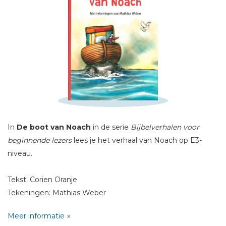
Schrijf hieronder je review!
Sterren
Naam *
E-mail *
Titel *
In
De boot van Noach
in de serie
Bijbelverhalen voor
Bericht *
beginnende lezers
lees je het verhaal van Noach op E3-
niveau.
Tekst: Corien Oranje
Tekeningen: Mathias Weber
* = verplicht
Meer informatie