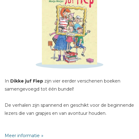
Schrijf hieronder je review!
Sterren
In
Dikke juf Fiep
zijn vier eerder verschenen boeken
Naam *
samengevoegd tot één bundel!
E-mail *
De verhalen zijn spannend en geschikt voor de beginnende
Titel *
lezers die van grapjes en van avontuur houden.
Bericht *
De eerder verschenen boeken uit deze bundel zijn:
Meer informatie
- Juf in de pan