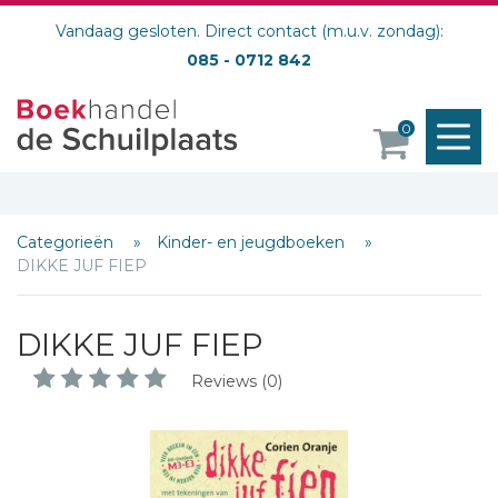
Vandaag gesloten. Direct contact (m.u.v. zondag):
085 - 0712 842
M
0
o
Categorieën
Kinder- en jeugdboeken
DIKKE JUF FIEP
DIKKE JUF FIEP
Reviews (0)