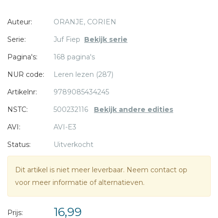
- Bom in de klas
Auteur:
ORANJE, CORIEN
- Geef juf aan mij!
- Ga niet in dat gat!
Serie:
Juf Fiep
Bekijk serie
* = verplicht
Pagina's:
168 pagina's
NUR code:
Leren lezen (287)
Artikelnr:
9789085434245
NSTC:
500232116
Bekijk andere edities
AVI:
AVI-E3
Status:
Uitverkocht
Dit artikel is niet meer leverbaar. Neem contact op
voor meer informatie of alternatieven.
16,99
Prijs: