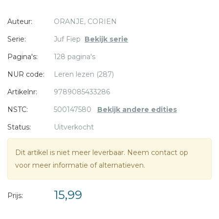
groep 3 dat een gemene boef het pasgeboren lammetje
Auteur:
ORANJE, CORIEN
van boer Gijs naar de slager wil brengen! In het
* = verplicht
zomerverhaal gaan juf Fiep en haar kinderen op kamp. Als
Serie:
Juf Fiep
Bekijk serie
juf Fiep in een boom klimt om een beter bereik te hebben
Pagina's:
128 pagina's
voor haar mobiel, wordt ze onverwachts meegenomen
door een aap.
NUR code:
Leren lezen (287)
Artikelnr:
9789085433286
Kijk toch uit, juf! is ideaal voor kinderen die houden van de
NSTC:
500147580
Bekijk andere edities
spannende, vrolijke avonturen van juf Fiep, maar die qua
leesniveau al verder zijn.
Status:
Uitverkocht
Dit artikel is niet meer leverbaar. Neem contact op
voor meer informatie of alternatieven.
15,99
Prijs: