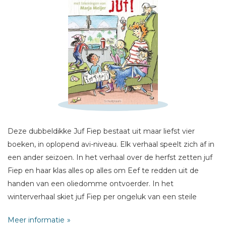
Schrijf hieronder je review!
Sterren
Naam *
Deze dubbeldikke Juf Fiep bestaat uit maar liefst vier
E-mail *
boeken, in oplopend avi-niveau. Elk verhaal speelt zich af in
Titel *
een ander seizoen. In het verhaal over de herfst zetten juf
Fiep en haar klas alles op alles om Eef te redden uit de
Bericht *
handen van een oliedomme ontvoerder. In het
winterverhaal skiet juf Fiep per ongeluk van een steile
skischans af. Ze komt in een gevaarlijk bos terecht en lijkt
Meer informatie
spoorloos verdwenen. In het verhaal over de lente ontdekt