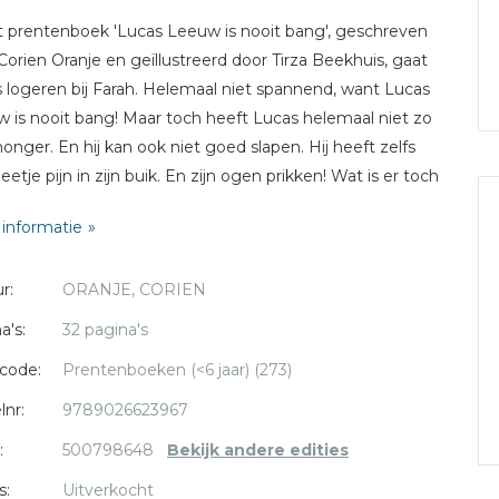
t prentenboek 'Lucas Leeuw is nooit bang', geschreven
Corien Oranje en geïllustreerd door Tirza Beekhuis, gaat
 logeren bij Farah. Helemaal niet spannend, want Lucas
 is nooit bang! Maar toch heeft Lucas helemaal niet zo
honger. En hij kan ook niet goed slapen. Hij heeft zelfs
eetje pijn in zijn buik. En zijn ogen prikken! Wat is er toch
e hand? Gelukkig heeft Lucas zijn leeuwenpak nog. Zou
informatie
em van zijn heimwee afhelpen? Een uniek prentenboek
achtige illustraties.
r:
ORANJE, CORIEN
a's:
32 pagina's
code:
Prentenboeken (<6 jaar) (273)
lnr:
9789026623967
:
500798648
Bekijk andere edities
s:
Uitverkocht