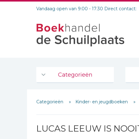
Vandaag open van 9:00 - 17:30 Direct contact:
Categorieën
Agenda's en kalenders
Categorieën
Kinder- en jeugdboeken
De Bijbel
Bijbelse Dagboeken 2026
Bijbelse dagboeken
LUCAS LEEUW IS NOOI
Bijbelstudie groepen