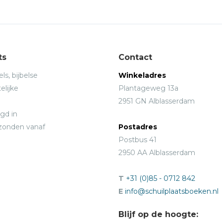
ts
Contact
ls, bijbelse
Winkeladres
elijke
Plantageweg 13a
2951 GN Alblasserdam
gd in
rzonden vanaf
Postadres
Postbus 41
2950 AA Alblasserdam
T
+31 (0)85 - 0712 842
E
info@schuilplaatsboeken.nl
Blijf op de hoogte: