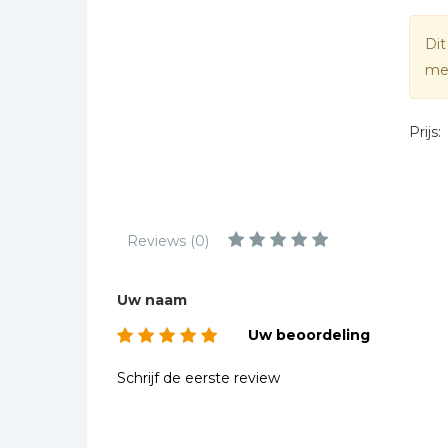
Kinderbijbels
Muziekboeken
Dit
mee
Bladmuziek
Management &
Leiderschap
Prijs:
Politiek
Regio | Alblasserwaard
Romans
Reviews (0)
Toeristische kaarten en
gidsen
Uw naam
Taalstudie
Uw beoordeling
Wenskaarten
Schrijf de eerste review