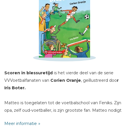
Schrijf hieronder je review!
Scoren in blessuretijd
is het vierde deel van de serie
Sterren
VVVoetbalfanaten van
Corien Oranje
, geïllustreerd doo
r
Naam *
Iris Boter.
E-mail *
Matteo is toegelaten tot de voetbalschool van Feniks. Zijn
Titel *
opa, zelf oud-voetballer, is zijn grootste fan. Matteo nodigt
Bericht *
zijn opa uit voor de belangrijke wedstrijd tegen de
Meer informatie
voetbalschool van Atlanta. Maar dan komt hij erachter dat