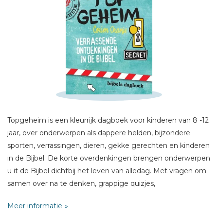
Schrijf hieronder je review!
Sterren
Naam *
Topgeheim is een kleurrijk dagboek voor kinderen van 8 -12
E-mail *
jaar, over onderwerpen als dappere helden, bijzondere
Titel *
sporten, verrassingen, dieren, gekke gerechten en kinderen
Bericht *
in de Bijbel. De korte overdenkingen brengen onderwerpen
u it de Bijbel dichtbij het leven van alledag. Met vragen om
samen over na te denken, grappige quizjes,
gebedsonderwerpen en links naar filmpjes.
Meer informatie