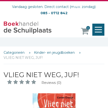
Vandaag gesloten. Direct contact (m.u.v. zondag):
085 - 0712 842
M
0
o
Categorieën
Kinder- en jeugdboeken
VLIEG NIET WEG, JUF!
VLIEG NIET WEG, JUF!
Reviews (0)