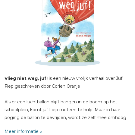
Schrijf hieronder je review!
Vlieg niet weg, juf!
is een nieuw vrolijk verhaal over Juf
Sterren
Fiep geschreven door Corien Oranje
Naam *
Als er een luchtballon blijft hangen in de boom op het
E-mail *
schoolplein, komt juf Fiep meteen te hulp. Maar in haar
Titel *
poging de ballon te bevrijden, wordt ze zelf mee omhoog
Bericht *
getrokken. Ze verdwijnt in de lucht. Hoe kunnen de
Meer informatie
kinderen van groep 3 hun juf redden?