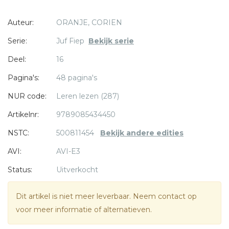
Auteur:
ORANJE, CORIEN
Een spannend, humoristisch verhaal in de populaire serie
over juf Fiep en haar dappere groep 3!
Serie:
Juf Fiep
Bekijk serie
Deel:
16
* = verplicht
Pagina's:
48 pagina's
NUR code:
Leren lezen (287)
Artikelnr:
9789085434450
NSTC:
500811454
Bekijk andere edities
AVI:
AVI-E3
Status:
Uitverkocht
Dit artikel is niet meer leverbaar. Neem contact op
voor meer informatie of alternatieven.