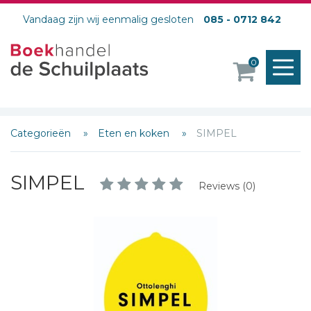
Vandaag zijn wij eenmalig gesloten
085 - 0712 842
M
0
o
Categorieën
Eten en koken
SIMPEL
SIMPEL
Reviews (0)