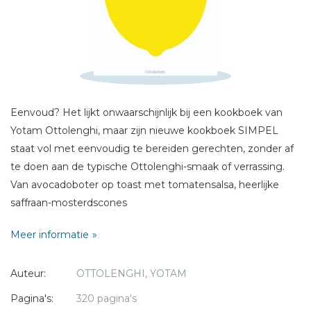
Schrijf hieronder je review!
Sterren
Naam *
Eenvoud? Het lijkt onwaarschijnlijk bij een kookboek van
E-mail *
Yotam Ottolenghi, maar zijn nieuwe kookboek SIMPEL
Titel *
staat vol met eenvoudig te bereiden gerechten, zonder af
Bericht *
te doen aan de typische Ottolenghi-smaak of verrassing.
Van avocadoboter op toast met tomatensalsa, heerlijke
saffraan-mosterdscones
met cheddar en piccalilly tot burrata met gegrilde druiven
Meer informatie
en basilicum of een
bevroren munt-en-pistache-chocoladecake.
* = verplicht
Auteur:
OTTOLENGHI, YOTAM
SIMPEL bevat gerechten die een lust voor het oog zijn en
Pagina's:
320 pagina's