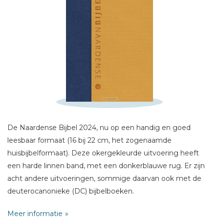
Schrijf hieronder je review!
Sterren
Naam *
De Naardense Bijbel 2024, nu op een handig en goed
E-mail *
leesbaar formaat (16 bij 22 cm, het zogenaamde
Titel *
huisbijbelformaat). Deze okergekleurde uitvoering heeft
Bericht *
een harde linnen band, met een donkerblauwe rug. Er zijn
acht andere uitvoeringen, sommige daarvan ook met de
deuterocanonieke (DC) bijbelboeken.
Meer informatie
Deze dertiende druk is de definitieve vertaling; de