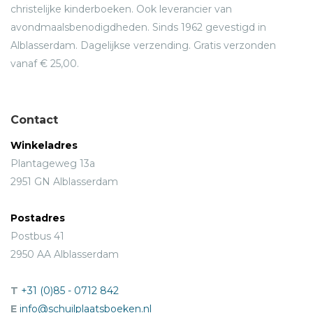
wonder, maar vooral grote literatuur.
christelijke kinderboeken. Ook leverancier van
avondmaalsbenodigdheden. Sinds 1962 gevestigd in
Alblasserdam. Dagelijkse verzending. Gratis verzonden
vanaf € 25,00.
Contact
Winkeladres
Plantageweg 13a
2951 GN Alblasserdam
Postadres
Postbus 41
2950 AA Alblasserdam
T
+31 (0)85 - 0712 842
E
info@schuilplaatsboeken.nl