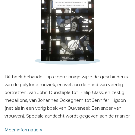
Schrijf hieronder je review!
Sterren
Naam *
Dit boek behandelt op eigenzinnige wijze de geschiedenis
E-mail *
van de polyfone muziek, en wel aan de hand van veertig
Titel *
portretten, van John Dunstaple tot Philip Glass, en zestig
medaillons, van Johannes Ockeghem tot Jennifer Higdon
Bericht *
(net als in een vorig boek van Ouweneel: Een snoer van
vrouwen). Speciale aandacht wordt gegeven aan de manier
waarop de componisten hun leerlingen en opvolgers
Meer informatie
beïnvloed hebben, en hoe op deze wijze hele leraar-leerling-