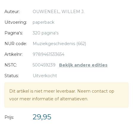
'snoeren' zijn ontstaan. Honderden componisten worden in
Auteur:
OUWENEEL, WILLEM J.
dit boek aan zulke 'snoeren' gehangen, elk met hun eigen
* = verplicht
talenten en eigenaardigheden. Mede door de zestig
Uitvoering:
paperback
excursen (over thema's variërend van kerktoonsoorten en
Pagina's:
320 pagina's
seculiere middeleeuwse muziek tot hedendaagse
elektroakoestische muziek, niet-westerse en ? lmmuziek)
NUR code:
Muziekgeschiedenis (662)
wordt een compleet overzicht van de muziekgeschiedenis
Artikelnr:
9789461533654
geboden.
NSTC:
500459239
Bekijk andere edities
Status:
Uitverkocht
Dit artikel is niet meer leverbaar. Neem contact op
voor meer informatie of alternatieven.
29,95
Prijs: