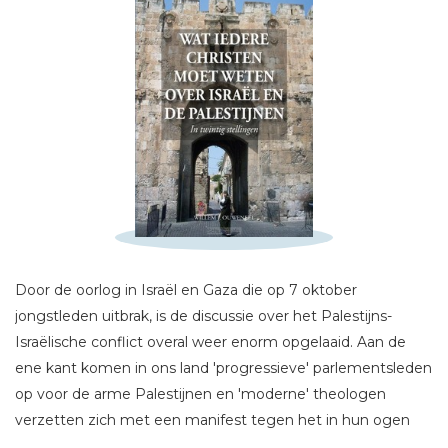
Schrijf hieronder je review!
Sterren
Naam *
Door de oorlog in Israël en Gaza die op 7 oktober
E-mail *
jongstleden uitbrak, is de discussie over het Palestijns-
Titel *
Israëlische conflict overal weer enorm opgelaaid. Aan de
Bericht *
ene kant komen in ons land 'progressieve' parlementsleden
op voor de arme Palestijnen en 'moderne' theologen
verzetten zich met een manifest tegen het in hun ogen
kwalijke Israëlische beleid. Aan de andere kant wijzen veel