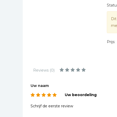
Kinderbijbels
Statu
Muziekboeken
Dit
Bladmuziek
mee
Management &
Leiderschap
Politiek
Prijs:
Regio | Alblasserwaard
Romans
Toeristische kaarten en
Reviews (0)
gidsen
Taalstudie
Uw naam
Wenskaarten
Uw beoordeling
Schrijf de eerste review