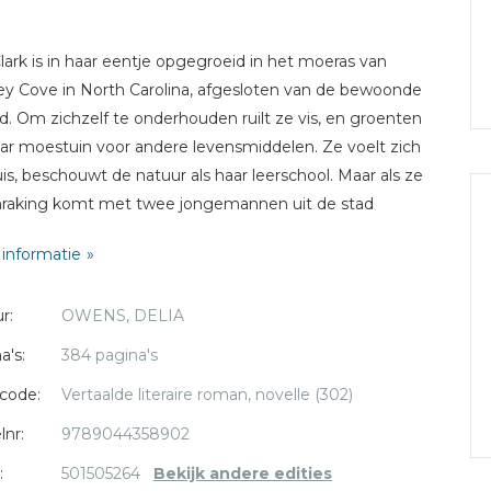
lark is in haar eentje opgegroeid in het moeras van
ey Cove in North Carolina, afgesloten van de bewoonde
d. Om zichzelf te onderhouden ruilt ze vis, en groenten
aar moestuin voor andere levensmiddelen. Ze voelt zich
uis, beschouwt de natuur als haar leerschool. Maar als ze
nraking komt met twee jongemannen uit de stad
kt ze dat er ook een andere wereld is. Wanneer een van
informatie
ood wordt gevonden, valt de verdenking onmiddelijk op
r:
OWENS, DELIA
a's:
384 pagina's
code:
Vertaalde literaire roman, novelle (302)
lnr:
9789044358902
:
501505264
Bekijk andere edities