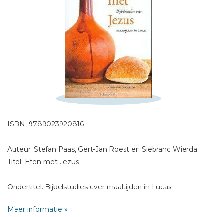
Schrijf hieronder je review!
Sterren
ISBN: 9789023920816
Naam *
E-mail *
Auteur: Stefan Paas, Gert-Jan Roest en Siebrand Wierda
Titel *
Titel: Eten met Jezus
Bericht *
Ondertitel: Bijbelstudies over maaltijden in Lucas
Meer informatie
Flaptekst: