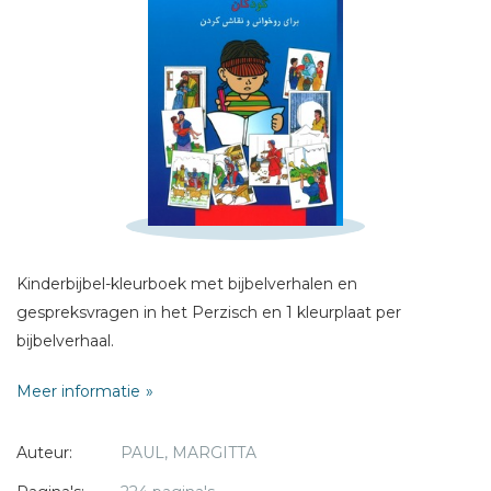
Schrijf hieronder je review!
Sterren
Naam *
E-mail *
Titel *
Bericht *
Kinderbijbel-kleurboek met bijbelverhalen en
gespreksvragen in het Perzisch en 1 kleurplaat per
bijbelverhaal.
Meer informatie
* = verplicht
Auteur:
PAUL, MARGITTA