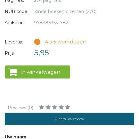
Pagina's:
224 pagina's
NUR code:
Kinderboeken diversen (270)
Artikelnr:
9783863531782
4 a 5 werkdagen
Levertijd:
5,95
Prijs:
In winkelwagen
Reviews (0)
Plaats uw review
Uw naam