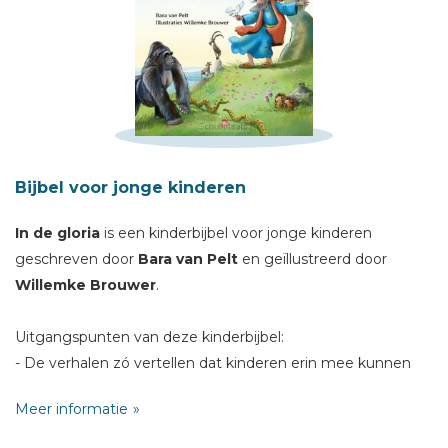
Schrijf hieronder je review!
Sterren
Naam *
Bijbel voor jonge kinderen
E-mail *
Titel *
In de gloria
is een kinderbijbel voor jonge kinderen
geschreven door
Bara van Pelt
en geïllustreerd door
Bericht *
Willemke Brouwer
.
Uitgangspunten van deze kinderbijbel:
- De verhalen zó vertellen dat kinderen erin mee kunnen
gaan.
Meer informatie
- De verhalen zó vertellen dat ze recht doen aan het
* = verplicht
karakter van de Bijbel.