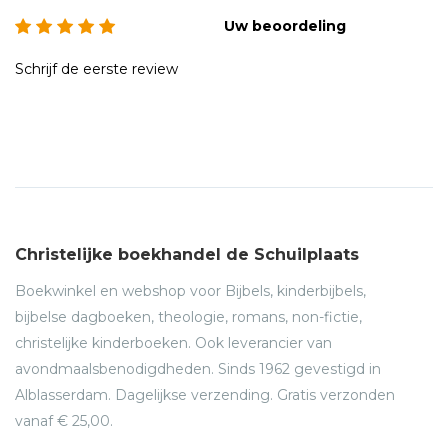
universiteit van Uppsala (Zweden); gardiaan van de
Uw beoordeling
communiteit van de franciscanen te Nijmegen
Schrijf de eerste review
Roy Tepe (1946), zelfstandig onderzoeker'iconografie van
de Martelaren van Gorcum'; gastconservator Gorcums
Museum
Henk Lugtenburg (1947), secretaris van
de Bisschoppelijke Brielse Commissie;
gids in de bedevaartkerk in Brielle
Ton Peters ofm (1941), archivaris van de Nederlandse
Christelijke boekhandel de Schuilplaats
provincie van de minderbroeders franciscanen;
gardiaan van de communiteit van de franciscanen te
Boekwinkel en webshop voor Bijbels, kinderbijbels,
Utrecht
bijbelse dagboeken, theologie, romans, non-fictie,
christelijke kinderboeken. Ook leverancier van
avondmaalsbenodigdheden. Sinds 1962 gevestigd in
Alblasserdam. Dagelijkse verzending. Gratis verzonden
vanaf € 25,00.