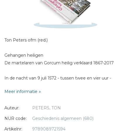
Schrijf hieronder je review!
Sterren
Naam *
Ton Peters ofm (red.)
E-mail *
Titel *
Gehangen heiligen
Bericht *
De martelaren van Gorcum heilig verklaard 1867-2017
In de nacht van 9 juli 1572 - tussen twee en vier uur -
worden 19 geestelijken opgehangen in een turfschuur even
Meer informatie
buiten Brielle. Wie zijn zij? De dramatische gebeurtenissen
van gevangenneming en folteringen, honger en koude,
Auteur:
PETERS, TON
* = verplicht
spot en bedreigingen - twee weken lang - doen een
beroep op hun geloof en geweten. Ze worden
NUR code:
Geschiedenis algemeen (680)
aangespoord om, al was het maar in schijn, af te vallen van
Artikelnr:
9789089721594