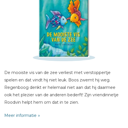
Schrijf hieronder je review!
Sterren
Naam *
De mooiste vis van de zee verliest met verstoppertje
spelen en dat vindt hij niet leuk. Boos zwemt hij weg.
E-mail *
Regenboog denkt er helemaal niet aan dat hij daarmee
Titel *
ook het plezier van de anderen bederft! Zijn vriendinnetje
Bericht *
Roodvin helpt hem om dat in te zien.
Meer informatie