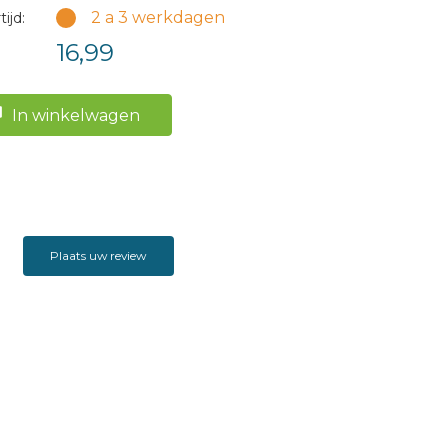
2 a 3 werkdagen
ijd:
16,99
In winkelwagen
Plaats uw review