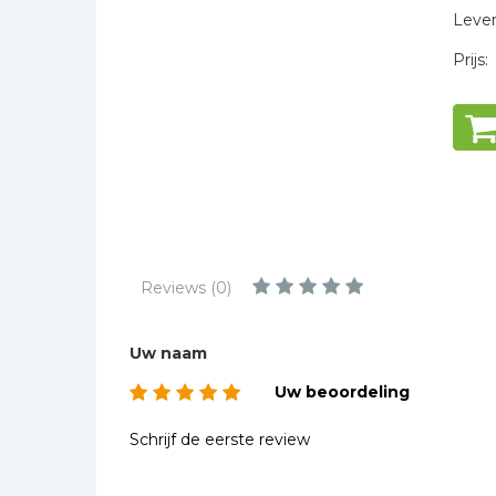
Kinderbijbels
Levert
Muziekboeken
Prijs:
Bladmuziek
Management &
Leiderschap
Politiek
Regio | Alblasserwaard
Romans
Toeristische kaarten en
Reviews (0)
gidsen
Taalstudie
Uw naam
Wenskaarten
Uw beoordeling
Schrijf de eerste review