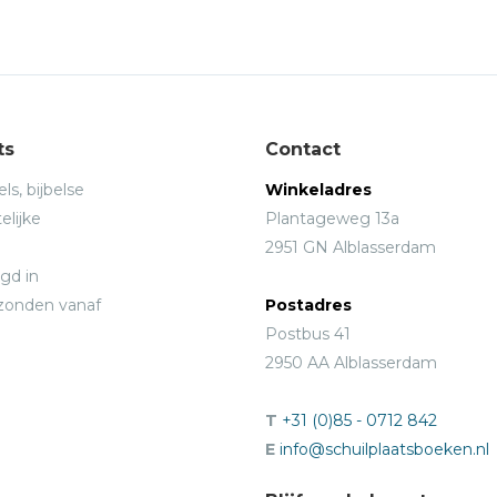
ts
Contact
ls, bijbelse
Winkeladres
elijke
Plantageweg 13a
2951 GN Alblasserdam
gd in
rzonden vanaf
Postadres
Postbus 41
2950 AA Alblasserdam
T
+31 (0)85 - 0712 842
E
info@schuilplaatsboeken.nl