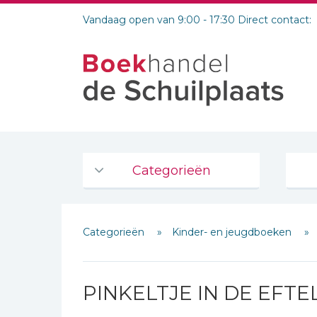
Vandaag open van 9:00 - 17:30 Direct contact:
Categorieën
Agenda's en kalenders
Categorieën
Kinder- en jeugdboeken
De Bijbel
Bijbelse Dagboeken 2026
Bijbelse dagboeken
PINKELTJE IN DE EFTE
Bijbelstudie groepen