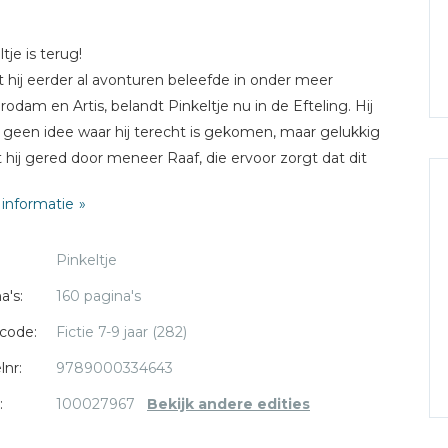
tje is terug!
 hij eerder al avonturen beleefde in onder meer
odam en Artis, belandt Pinkeltje nu in de Efteling. Hij
 geen idee waar hij terecht is gekomen, maar gelukkig
 hij gered door meneer Raaf, die ervoor zorgt dat dit
s razendsnel rondgaat. De kabouters van de Efteling
informatie
hem als een indringer, maar Pinkeltje is zich van geen
 bewust en rolt van de ene verbazing in de andere, want
Pinkeltje
teling is enorm en er is zo veel te zien!
a's:
160 pagina's
nu dit spannende, nieuwe avontuur van deze oude
code:
Fictie 7-9 jaar (282)
nde!
lnr:
9789000334643
:
100027967
Bekijk andere edities