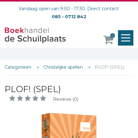
Vandaag open van 9:00 - 17:30. Direct contact:
085 - 0712 842
M
0
o
Categorieën
Christelijke spellen
PLOF! (SPEL)
PLOF! (SPEL)
Reviews (0)
Schrijf hieronder je review!