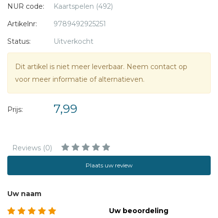
NUR code:
Kaartspelen (492)
- Wat maakt jou gelukkig of juist ongelukkig?
- Wat zijn jouw grootste belevenissen en sterkste verhalen?
Artikelnr:
9789492925251
- Waar ontplof je van?
Status:
Uitverkocht
Door de verschillende thema's en het snelle spelverloop
Dit artikel is niet meer leverbaar. Neem contact op
kom je gemakkelijk met elkaar op verhalen die je nog niet
voor meer informatie of alternatieven.
van elkaar wist.
7,99
Inhoud: Doosje met 52 speel- en vragenkaarten en
Prijs:
spelregels.
Reviews (0)
Plaats uw review
Uw naam
Uw beoordeling