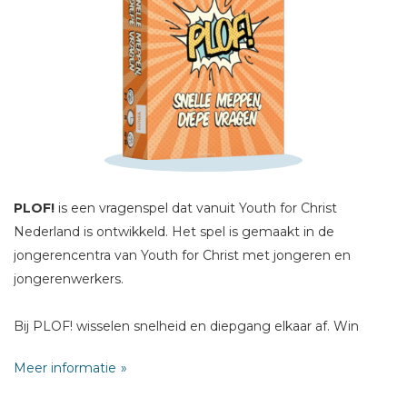
Sterren
Naam *
E-mail *
Titel *
Bericht *
PLOF!
is een vragenspel dat vanuit Youth for Christ
Nederland is ontwikkeld. Het spel is gemaakt in de
jongerencentra van Youth for Christ met jongeren en
jongerenwerkers.
* = verplicht
Bij PLOF! wisselen snelheid en diepgang elkaar af. Win
kaarten van je tegenstanders met een snelle mep op tafel
Meer informatie
en stel elkaar (diepe) vragen over thema',s als:
- Waar klopt je hartje van?