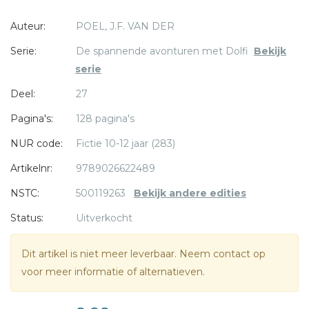
echt spannend… Want wie is Zero, die man met het
Auteur:
POEL, J.F. VAN DER
masker? En wat heeft hij te verbergen? De kinderen gaan
samen met de hulp van Dolfi en Wolfi op onderzoek uit.
Serie:
De spannende avonturen met Dolfi
Bekijk
serie
* = verplicht
Geschikt voor kinderen vanaf 10 jaar.
Deel:
27
Leesniveau AVI 9
Pagina's:
128 pagina's
J.F. van der Poel
(Veenendaal) schreef meer dan 70
NUR code:
Fictie 10-12 jaar (283)
boeken, voor zowel kinderen als volwassenen. In 2013 werd
Artikelnr:
9789026622489
hij benoemd tot Ridder in de Orde van Oranje-Nassau.
NSTC:
500119263
Bekijk andere edities
Status:
Uitverkocht
Dit artikel is niet meer leverbaar. Neem contact op
voor meer informatie of alternatieven.