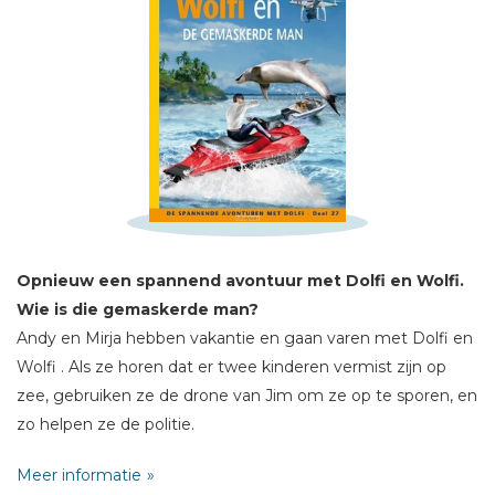
Schrijf hieronder je review!
Opnieuw een spannend avontuur met Dolfi en Wolfi.
Sterren
Wie is die gemaskerde man?
Naam *
Andy en Mirja hebben vakantie en gaan varen met Dolfi en
Wolfi . Als ze horen dat er twee kinderen vermist zijn op
E-mail *
zee, gebruiken ze de drone van Jim om ze op te sporen, en
Titel *
zo helpen ze de politie.
Bericht *
Meer informatie
Maar als ze een oude zandzuiger ontdekken wordt het pas