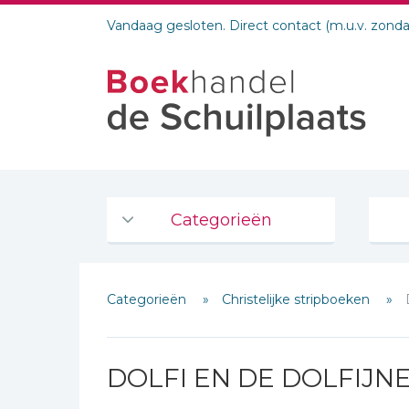
Vandaag gesloten. Direct contact (m.u.v. zond
Categorieën
Agenda's en kalenders
Categorieën
Christelijke stripboeken
De Bijbel
Bijbelse Dagboeken 2026
Bijbelse dagboeken
DOLFI EN DE DOLFIJN
Bijbelstudie groepen