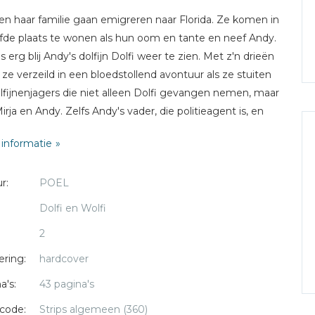
 en haar familie gaan emigreren naar Florida. Ze komen in
fde plaats te wonen als hun oom en tante en neef Andy.
is erg blij Andy's dolfijn Dolfi weer te zien. Met z'n drieën
 ze verzeild in een bloedstollend avontuur als ze stuiten
lfijnenjagers die niet alleen Dolfi gevangen nemen, maar
irja en Andy. Zelfs Andy's vader, die politieagent is, en
collega komen in handen van de dolfijnenjagers. Hoe zal
informatie
flopen?
r:
POEL
Dolfi en Wolfi
het gelijknamige boek van J.F. van der Poel
2
aar Frits van Loenen werd op 22 juni 1967 geboren te
ering:
hardcover
lstein. Hij studeerde af aan het Grafisch Lyceum te
a's:
43 pagina's
ht, richting reclametekenen. In het grafische vak legde
code:
Strips algemeen (360)
oenen zich toe op ontwerpen en vormgeven. Daarnaast