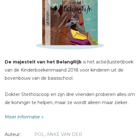
Sterren
Naam *
E-mail *
Titel *
Bericht *
De majesteit van het BelangRijk
is het actie(luister)boek
van de Kinderboekenmaand 2018 voor kinderen uit de
bovenbouw van de basisschool.
Dokter Stethoscoop en zijn drie vrienden proberen alles om
* = verplicht
de koningin te helpen, maar ze wordt alleen maar zieker.
Hun enige hoop is een eeuwenoud recept. Wat hare
Meer informatie
koninklijke hoogheid van het recept vindt?
Auteur:
POL, ANKE VAN DER
Dat kun je horen in het leuke luisterboek van Anke van der