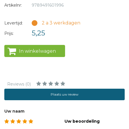
Pol met het thema Vriendschap.
Artikelnr:
9789491601996
De majesteit van het BelangRijk
is ook als boek
2 a 3 werkdagen
Levertijd:
verkrijgbaar.
5,25
Prijs:
Het thema van de Christelijke Kinderboekenmaand 2018 is
'Door dik en dun'.
Als je iemand door dik en dun steunt,
In winkelwagen
help je hem of haar in goede en in slechte tijden.
Vriendschap door dik en dun betekent 'onvoorwaardelijke
vriendschap, hoe de omstandigheden ook zijn'.
Reviews (0)
Plaats uw review
Uw naam
Uw beoordeling