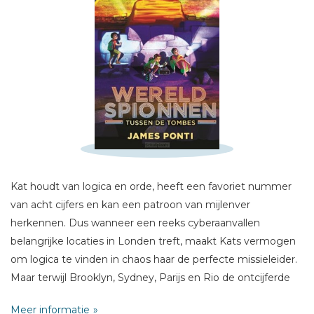
Schrijf hieronder je review!
Kat houdt van logica en orde, heeft een favoriet nummer
Sterren
van acht cijfers en kan een patroon van mijlenver
Naam *
herkennen. Dus wanneer een reeks cyberaanvallen
E-mail *
belangrijke locaties in Londen treft, maakt Kats vermogen
om logica te vinden in chaos haar de perfecte missieleider.
Titel *
Maar terwijl Brooklyn, Sydney, Parijs en Rio de ontcijferde
Bericht *
berichten naar Egypte en de oude dodenstad van Caïro
Meer informatie
volgen, realiseert Kat zich dat er nog een andere laag onder