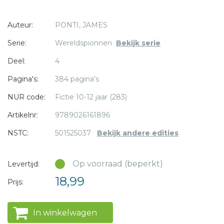
dit mysterie zit...
Auteur:
PONTI, JAMES
Serie:
Wereldspionnen
Bekijk serie
* = verplicht
Deel:
4
Pagina's:
384 pagina's
NUR code:
Fictie 10-12 jaar (283)
Artikelnr:
9789026161896
NSTC:
501525037
Bekijk andere edities
Op voorraad (beperkt)
Levertijd:
18,99
Prijs:
In winkelwagen