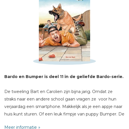
Schrijf hieronder je review!
Sterren
Naam *
E-mail *
Titel *
Bardo en Bumper is deel 11 in de geliefde Bardo-serie.
Bericht *
De tweeling Bart en Carolien zijn bijna jarig. Omdat ze
straks naar een andere school gaan vragen ze voor hun
verjaardag een smartphone. Makkelijk als je een appje naar
huis kunt sturen. Of een leuk fimpje van puppy Bumper. De
buurman van de hondenfokker moet niets hebben van
Meer informatie
honden en heeft een vreselijk plan...