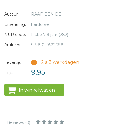
* = verplicht
Auteur:
RAAF, BEN DE
Vanaf 9 jaar
AVI E5
Uitvoering:
hardcover
NUR code:
Fictie 7-9 jaar (282)
Artikelnr:
9789059522688
2 a 3 werkdagen
Levertijd:
9,95
Prijs:
In winkelwagen
Reviews (0)