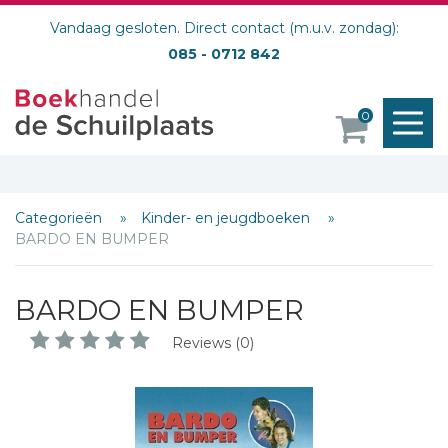
Vandaag gesloten. Direct contact (m.u.v. zondag):
085 - 0712 842
M
0
o
Categorieën
Kinder- en jeugdboeken
BARDO EN BUMPER
BARDO EN BUMPER
Reviews (0)