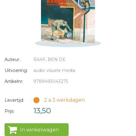
* = verplicht
Auteur:
RAAF, BEN DE
Uitvoering:
audio visuele media
Artikelnr:
9789493043275
2 a 3 werkdagen
Levertijd:
13,50
Prijs:
In winkelwagen