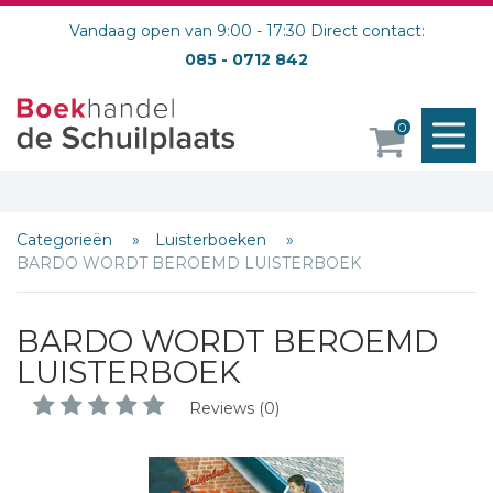
Vandaag open van 9:00 - 17:30 Direct contact:
085 - 0712 842
M
0
o
Categorieën
Luisterboeken
Schrijf hieronder je review!
BARDO WORDT BEROEMD LUISTERBOEK
Sterren
BARDO WORDT BEROEMD
Naam *
LUISTERBOEK
E-mail *
Reviews (0)
Titel *
Bericht *