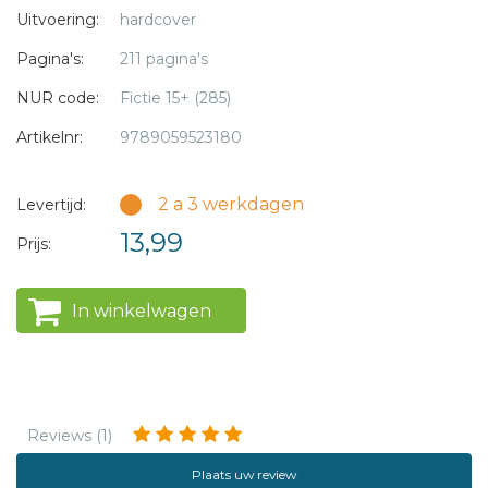
Westland.
Uitvoering:
hardcover
Pagina's:
211 pagina's
NUR code:
Fictie 15+ (285)
Artikelnr:
9789059523180
2 a 3 werkdagen
Levertijd:
13,99
Prijs:
In winkelwagen
Reviews (1)
Plaats uw review