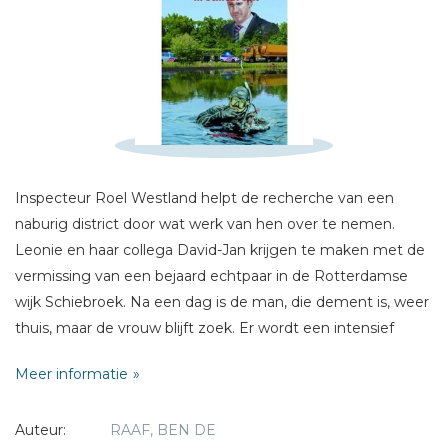
Schrijf hieronder je review!
Sterren
Naam *
Inspecteur Roel Westland helpt de recherche van een
E-mail *
naburig district door wat werk van hen over te nemen.
Titel *
Leonie en haar collega David-Jan krijgen te maken met de
Bericht *
vermissing van een bejaard echtpaar in de Rotterdamse
wijk Schiebroek. Na een dag is de man, die dement is, weer
thuis, maar de vrouw blijft zoek. Er wordt een intensief
onderzoek gestart. Roel leest een artikel in een kerkblad en
Meer informatie
dat blijft niet zonder gevolgen. Niemand, ook Roel niet,
voorzag wat er daarna gebeurt.
* = verplicht
Auteur:
RAAF, BEN DE
Dit is het het laatste boek van Ben de Raaf over Roel