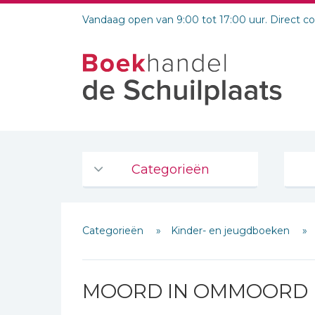
Vandaag open van 9:00 tot 17:00 uur. Direct c
Categorieën
Agenda's en kalenders
Categorieën
Kinder- en jeugdboeken
De Bijbel
Bijbelse Dagboeken 2026
Bijbelse dagboeken
MOORD IN OMMOORD
Bijbelstudie groepen