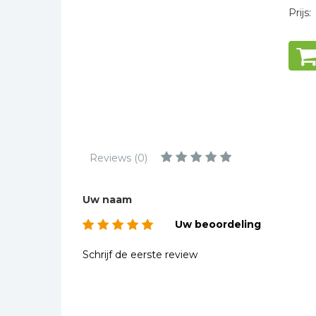
Kinderbijbels
Prijs:
Muziekboeken
Bladmuziek
Management &
Leiderschap
Politiek
Regio | Alblasserwaard
Romans
Reviews (0)
Toeristische kaarten en
gidsen
Uw naam
Taalstudie
Uw beoordeling
Wenskaarten
Schrijf de eerste review