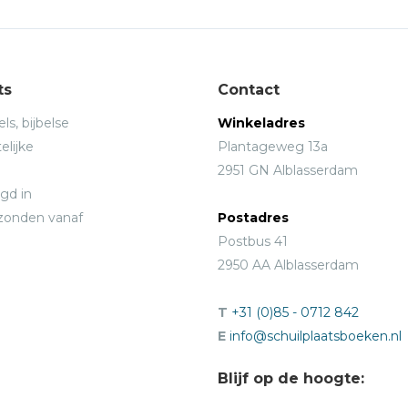
ts
Contact
ls, bijbelse
Winkeladres
elijke
Plantageweg 13a
2951 GN Alblasserdam
gd in
rzonden vanaf
Postadres
Postbus 41
2950 AA Alblasserdam
T
+31 (0)85 - 0712 842
E
info@schuilplaatsboeken.nl
Blijf op de hoogte: