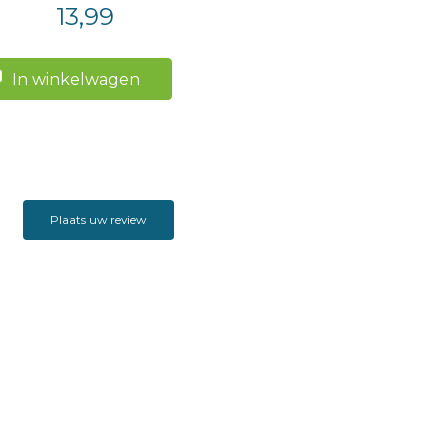
13,99
In winkelwagen
Plaats uw review