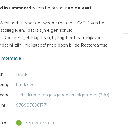
d in Ommoord
is een boek van
Ben de Raaf
.
Westland zit voor de tweede maal in HAVO-4 van het
college, en... dat is zijn eigen schuld.
is Roel een gelukkig man; hij krijgt het namelijk voor
r dat hij zijn 'Inkijkstage' mag doen bij de Rotterdamse
e.
informatie
ns zijn stage gebeurt wat Roel nooit had durven dromen.
t Rotterdamse stadsdeel Ommoord is een brute moord
r:
RAAF
egd, op een oude dame, en Roel wordt vanaf de eerste
ij het onderzoek betrokken. Sterker nog: Roel levert een
ering:
hardcover
grijke bijdrage aan het vinden van de dader! Maar voordat
code:
Fictie kinder- en jeugdboeken algemeen (280)
over is, moet het rechercheteam heel wat werk
tten.
lnr:
9789076061771
Op voorraad
ijd: