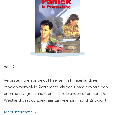
Schrijf hieronder je review!
Sterren
Naam *
E-mail *
Titel *
deel 2
Bericht *
Verbijstering en ongeloof heersen in Prinsenland, een
mooie woonwijk in Rotterdam, als een zware explosie een
enorme ravage aanricht en er felle branden uitbreken. Roel
Westland gaat op zoek naar zijn vriendin Ingrid. Zij woont
tegenover het geëxplodeerde pand. Als hij haar uiteindelijk
* = verplicht
Meer informatie
vindt, blijkt ze behoorlijk gewond te zijn. De politie is er al