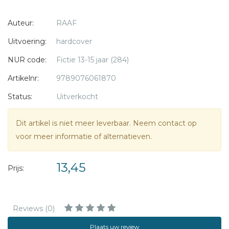
snel achter dat de geheimzinnige eigenaar van het pand,
Auteur:
RAAF
een man met een kaal hoofd en een oorbel, vreemde
dingen deed in het pand. Als Roel en Ingrid deze man, 'de
Uitvoering:
hardcover
Oorbel', tegenkomen, komen ze onmiddellijk in actie om
NUR code:
Fictie 13-15 jaar (284)
hem te laten arresteren.
Artikelnr:
9789076061870
Status:
Uitverkocht
Dit artikel is niet meer leverbaar. Neem contact op
voor meer informatie of alternatieven.
13,45
Prijs:
Reviews (0)
Plaats uw review