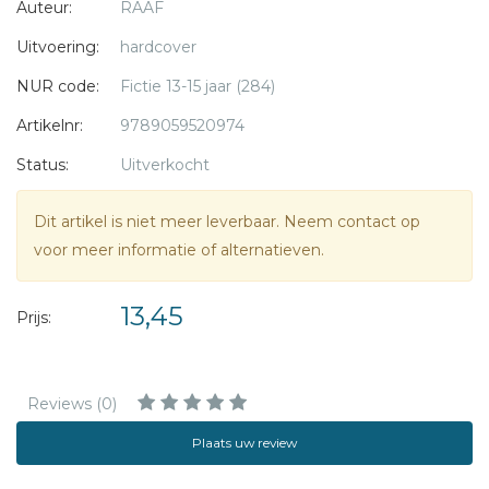
Auteur:
RAAF
sprake is van een gijzeling, waarbij een moeder en haar
twee kinderen in groot gevaar lijken te zijn...
Uitvoering:
hardcover
NUR code:
Fictie 13-15 jaar (284)
Zijn eerste optreden als leider van het rechercheteam zal
Roel nog lang heugen.
Artikelnr:
9789059520974
Status:
Uitverkocht
Dit artikel is niet meer leverbaar. Neem contact op
voor meer informatie of alternatieven.
13,45
Prijs:
Reviews (0)
Plaats uw review