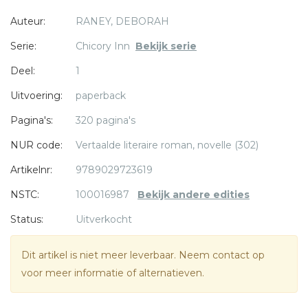
toe als haar dochter Landyn met een verhuiswagen het erf
Auteur:
RANEY, DEBORAH
op rijdt. Lukt het Audrey om haar droom na te jagen met
de Chicory Inn en tegelijkertijd het warme thuis te bieden
Serie:
Chicory Inn
Bekijk serie
dat haar dochter nu zo hard nodig heeft?'Dochterlief'is het
Deel:
1
eerste deel van de serie'The Chicory Inn'.
* = verplicht
Uitvoering:
paperback
Pagina's:
320 pagina's
NUR code:
Vertaalde literaire roman, novelle (302)
Artikelnr:
9789029723619
NSTC:
100016987
Bekijk andere edities
Status:
Uitverkocht
Dit artikel is niet meer leverbaar. Neem contact op
voor meer informatie of alternatieven.