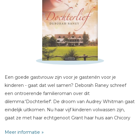
Schrijf hieronder je review!
Een goede gastvrouw zijn voor je gastenén voor je
Sterren
kinderen - gaat dat wel samen? Deborah Raney schreef
een ontroerende familieroman over dit
Naam *
dilemma:'Dochterlief'. De droom van Audrey Whitman gaat
E-mail *
eindelijk uitkomen. Nu haar vijf kinderen volwassen zijn,
Titel *
gaat ze met haar echtgenoot Grant haar huis aan Chicory
Bericht *
Lane omtoveren tot een knus bed&breakfast. Maar vlak
Meer informatie
voor het feestelijke openingsweekend slaan de zenuwen