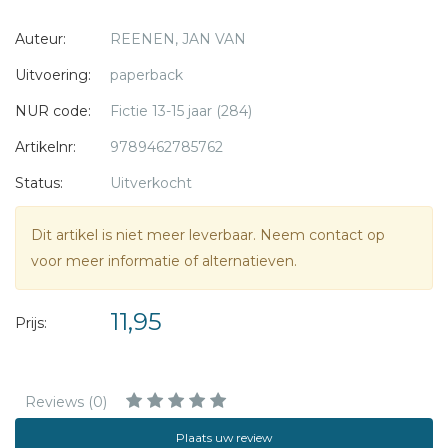
beschermen?
Auteur:
REENEN, JAN VAN
Met illustraties van Adri Burghout en unieke foto's.
Uitvoering:
paperback
NUR code:
Fictie 13-15 jaar (284)
Artikelnr:
9789462785762
Status:
Uitverkocht
Dit artikel is niet meer leverbaar. Neem contact op
voor meer informatie of alternatieven.
11,95
Prijs:
Reviews (0)
Plaats uw review