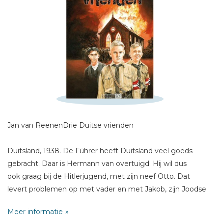
Schrijf hieronder je review!
Sterren
Naam *
E-mail *
Titel *
Jan van ReenenDrie Duitse vrienden
Bericht *
Duitsland, 1938. De Führer heeft Duitsland veel goeds
gebracht. Daar is Hermann van overtuigd. Hij wil dus
ook graag bij de Hitlerjugend, met zijn neef Otto. Dat
levert problemen op met vader en met Jakob, zijn Joodse
vriend. Heeft de Führer gelijk dat er voor Joden geen
* = verplicht
Meer informatie
plaats is in Duitsland? Of moet Hermann zijn vriend