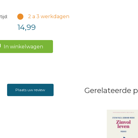
2 a 3 werkdagen
ijd:
14,99
In winkelwagen
Gerelateerde 
Plaats uw review