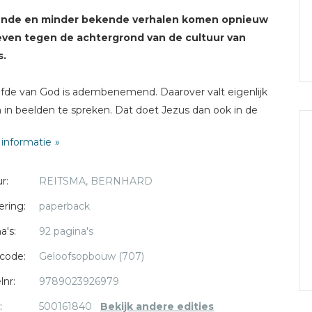
nde en minder bekende verhalen komen opnieuw
leven tegen de achtergrond van de cultuur van
s.
efde van God is adembenemend. Daarover valt eigenlijk
n in beelden te spreken. Dat doet Jezus dan ook in de
oemde gelijkenissen, die beelden zijn van het leven van
informatie
ze gelijkenissen verrast Hij ons steeds opnieuw met
r:
REITSMA, BERNHARD
de wendingen. Daarmee wil Hij laten zien hoe goed
s en hoe ongewoon zijn liefde – een liefde die nooit
ering:
paperback
lfsprekend wordt.
a's:
92 pagina's
ard Reitsma bespreekt er in dit boek acht en betrekt
ij de context van Jezus’ tijd en van het Midden-Oosten.
code:
Geloofsopbouw (707)
erpt een heel nieuw licht op de gelijkenissen. Het lezen
lnr:
9789023926979
erdenken ervan verandert je leven.
:
500161840
Bekijk andere edities