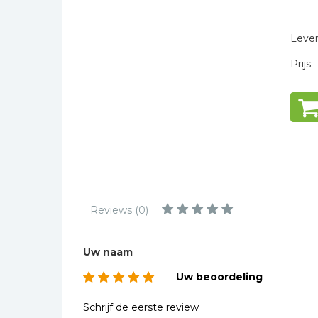
Kinderbijbels
* = verplicht
Muziekboeken
Levert
Bladmuziek
Prijs:
Management &
Leiderschap
Politiek
Regio | Alblasserwaard
Romans
Toeristische kaarten en
gidsen
Reviews (0)
Taalstudie
Wenskaarten
Uw naam
Uw beoordeling
Schrijf de eerste review