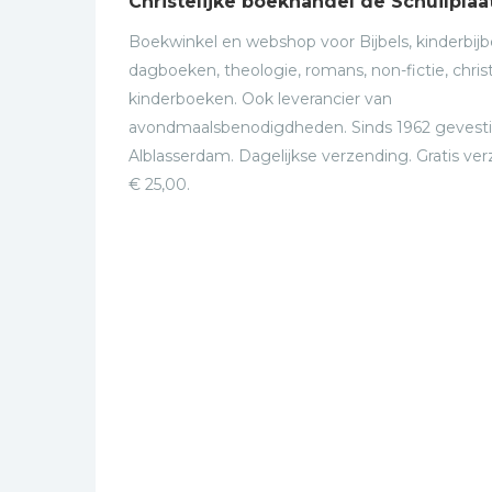
Christelijke boekhandel de Schuilplaa
Boekwinkel en webshop voor Bijbels, kinderbijbe
dagboeken, theologie, romans, non-fictie, christ
kinderboeken. Ook leverancier van
avondmaalsbenodigdheden. Sinds 1962 gevesti
Alblasserdam. Dagelijkse verzending. Gratis ve
€ 25,00.