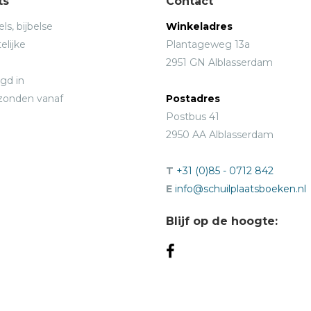
ts
Contact
ls, bijbelse
Winkeladres
elijke
Plantageweg 13a
2951 GN Alblasserdam
gd in
rzonden vanaf
Postadres
Postbus 41
2950 AA Alblasserdam
T
+31 (0)85 - 0712 842
E
info@schuilplaatsboeken.nl
Blijf op de hoogte: