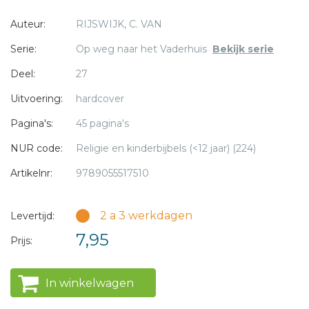
Auteur:
RIJSWIJK, C. VAN
Dit boekje kan gebruikt worden om voor te lezen aan
kinderen vanaf ca 5 jaar.
Serie:
Op weg naar het Vaderhuis
Bekijk serie
* = verplicht
Deel:
27
serie: Op weg naar het Vaderhuis – deel 27
Uitvoering:
hardcover
Kinderen vanaf ca 7 jaar kunnen het zelf lezen.
Pagina's:
45 pagina's
NUR code:
Religie en kinderbijbels (<12 jaar) (224)
AVI M5
Artikelnr:
9789055517510
2 a 3 werkdagen
Levertijd:
7,95
Prijs:
In winkelwagen