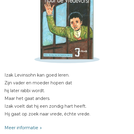
Schrijf hieronder je review!
Izak Levinsohn kan goed leren.
Sterren
Zijn vader en moeder hopen dat
Naam *
hij later rabbi wordt.
E-mail *
Maar het gaat anders.
Izak voelt dat hij een zondig hart heeft.
Titel *
Hij gaat op zoek naar vrede, échte vrede.
Bericht *
Het wordt een lange zwerftocht.
Meer informatie
Maar de Vredevorst wijst hem de weg.