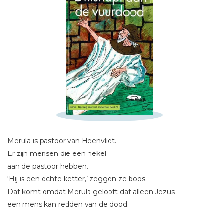
Schrijf hieronder je review!
Sterren
Merula is pastoor van Heenvliet.
Naam *
Er zijn mensen die een hekel
E-mail *
aan de pastoor hebben.
Titel *
‘Hij is een echte ketter,’ zeggen ze boos.
Bericht *
Dat komt omdat Merula gelooft dat alleen Jezus
een mens kan redden van de dood.
Hij is het eens met Maarten Luther.