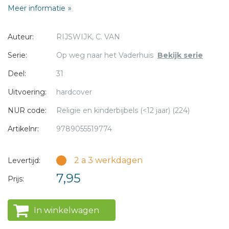
Meer informatie
De meeste mensen
houden veel van Merula.
Auteur:
RIJSWIJK, C. VAN
Omdat hij zo goed is voor arme mensen.
Daarom durft Johan, de heer van Heenvliet,
* = verplicht
Serie:
Op weg naar het Vaderhuis
Bekijk serie
hem niet op te sluiten.
Deel:
31
Hij maakt samen met zijn vrouw een plan
om de pastoor achter slot en grendel
Uitvoering:
hardcover
te krijgen.
NUR code:
Religie en kinderbijbels (<12 jaar) (224)
AVI M5
Artikelnr:
9789055519774
2 a 3 werkdagen
Levertijd:
7,95
Prijs:
In winkelwagen