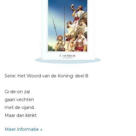
Schrijf hieronder je review!
Sterren
Naam *
E-mail *
Titel *
Serie: Het Woord van de Koning: deel 8
Bericht *
Gi-de-on zal
gaan vechten
met de vijand.
Maar dan klinkt
de stem van de Heere.
Meer informatie
'Gi-de-on u hebt
* = verplicht