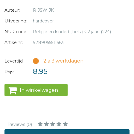
teveel sol-da-ten.'
Auteur:
RIJSWIJK
Moet Gi-de-on nu
met nog minder
Uitvoering:
hardcover
sol-da-ten
NUR code:
Religie en kinderbijbels (<12 jaar) (224)
gaan vechten?
Dat kan toch niet?
Artikelnr:
9789055511563
A.V.I. 6
2 a 3 werkdagen
Levertijd:
8,95
Prijs:
In winkelwagen
Reviews (0)