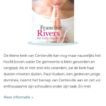
Schrijf hieronder je review!
Sterren
Naam *
De kleine kerk van Centerville kan nog maar nauwelijks het
E-mail *
hoofd boven water De gemeente is klein geworden en
Titel *
vergrijsd. Als er niet snel iets verandert, zal de kerk haar
Bericht *
dueren moeten sluiten. Paul Hudson, een gedreven jonge
dominee, neemt het beroep van Centerville aan en zet vol
enthousiasme zijn schouders onder zijn taak. En met
succes. Zijn pakkende preken, ruimdenkende opvattingen
Meer informatie
en vernieuwende diensten trekken steeds meer mensen.
De kerk groeit en bloeit als nooit tevoren.