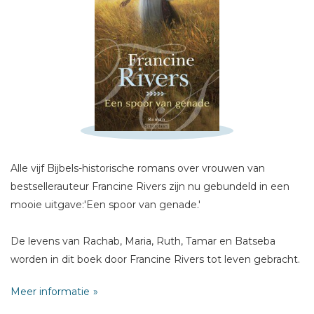
Schrijf hieronder je review!
Sterren
Naam *
E-mail *
Alle vijf Bijbels-historische romans over vrouwen van
Titel *
bestsellerauteur Francine Rivers zijn nu gebundeld in een
Bericht *
mooie uitgave:'Een spoor van genade.'
De levens van Rachab, Maria, Ruth, Tamar en Batseba
worden in dit boek door Francine Rivers tot leven gebracht.
De lessen die wij van deze vrouwen kunnen leren, zijn nog
Meer informatie
steeds relevant, en gaan over thema's als geloof, liefde,
genade en hoop.
* = verplicht