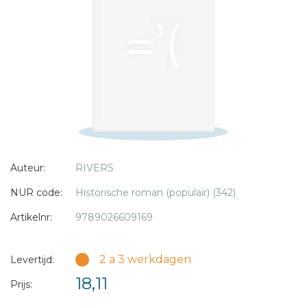
Bericht *
* = verplicht
Auteur:
RIVERS
NUR code:
Historische roman (populair) (342)
Artikelnr:
9789026609169
2 a 3 werkdagen
Levertijd:
18,11
Prijs: