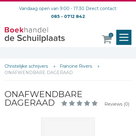
Vandaag open van 9:00 - 17:30 Direct contact:
085 - 0712 842
M
0
o
Christelijke schrijvers
Francine Rivers
ONAFWENDBARE DAGERAAD
Schrijf hieronder je review!
ONAFWENDBARE
Sterren
DAGERAAD
Reviews (0)
Naam *
E-mail *
Titel *