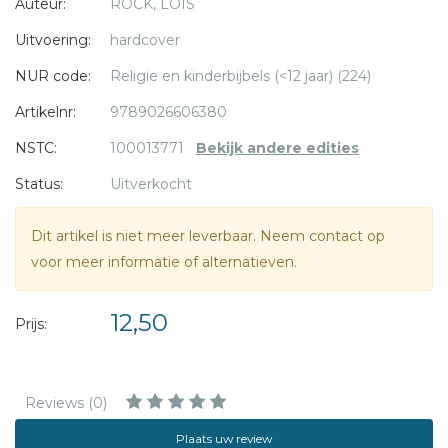
Auteur:
ROCK, LOIS
Uitvoering:
hardcover
NUR code:
Religie en kinderbijbels (<12 jaar) (224)
Artikelnr:
9789026606380
NSTC:
100013771
Bekijk andere edities
Status:
Uitverkocht
Dit artikel is niet meer leverbaar. Neem contact op
voor meer informatie of alternatieven.
12,50
Prijs:
Reviews (0)
Plaats uw review