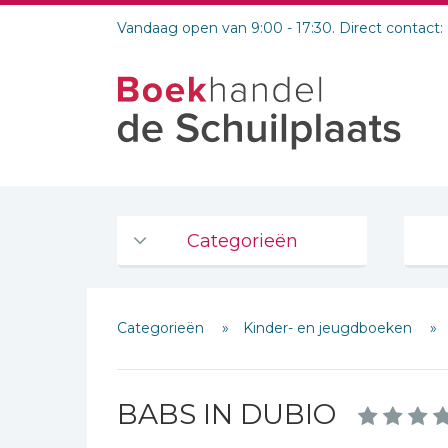
Vandaag open van 9:00 - 17:30. Direct contact:
Categorieën
Agenda's en kalenders
Categorieën
Kinder- en jeugdboeken
De Bijbel
Bijbelse Dagboeken 2026
Bijbelse dagboeken
BABS IN DUBIO
Bijbelstudie groepen