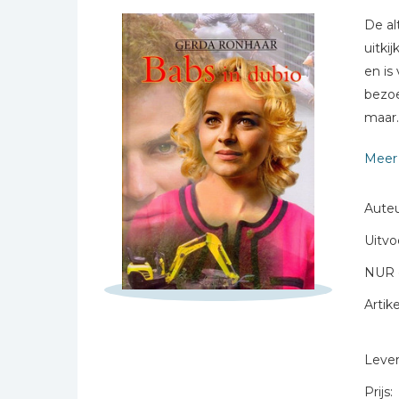
Bibles Foreign
Schrijf hieronder je review!
De al
Languages
uitki
Bijbelstudie
Sterren
en is
Geloof, duurzaamheid
Naam *
bezoe
en mileu
maar..
E-mail *
Benodigdheden voor
Titel *
kerken
Meer 
Bericht *
Christelijke spellen
Christelijke stripboeken
Auteu
Eten en koken
Uitvo
Evangelisatiemateriaal
NUR 
Geschiedenis
Artike
Israël / Jodendom
* = verplicht
Kinder- en jeugdboeken
Levert
Engelse kinderboeken
Prijs: