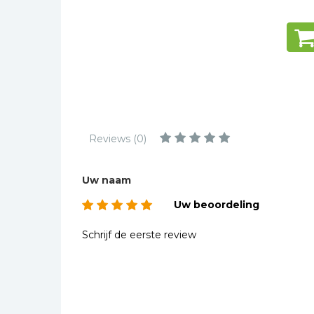
Kinderbijbels
Muziekboeken
Bladmuziek
Management &
Leiderschap
Politiek
Regio | Alblasserwaard
Reviews (0)
Romans
Toeristische kaarten en
Uw naam
gidsen
Uw beoordeling
Taalstudie
Schrijf de eerste review
Wenskaarten