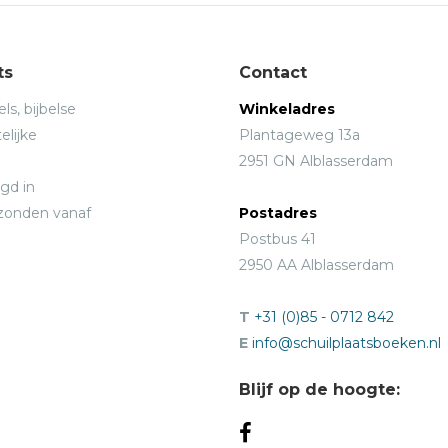
ts
Contact
ls, bijbelse
Winkeladres
elijke
Plantageweg 13a
2951 GN Alblasserdam
gd in
rzonden vanaf
Postadres
Postbus 41
2950 AA Alblasserdam
T
+31 (0)85 - 0712 842
E
info@schuilplaatsboeken.nl
Blijf op de hoogte: