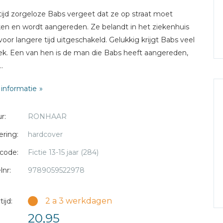
tijd zorgeloze Babs vergeet dat ze op straat moet
jken en wordt aangereden. Ze belandt in het ziekenhuis
 voor langere tijd uitgeschakeld. Gelukkig krijgt Babs veel
k. Een van hen is de man die Babs heeft aangereden,
.
informatie
r:
RONHAAR
ering:
hardcover
code:
Fictie 13-15 jaar (284)
lnr:
9789059522978
2 a 3 werkdagen
ijd:
20,95