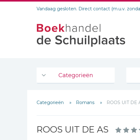
Vandaag gesloten. Direct contact (m.u.v. zond
Categorieën
Agenda's en kalenders
Categorieën
Romans
ROOS UIT DE 
De Bijbel
Bijbelse Dagboeken 2026
Bijbelse dagboeken
ROOS UIT DE AS
Bijbelstudie groepen