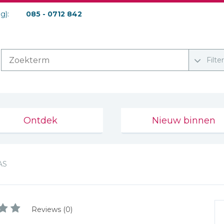
ag):
085 - 0712 842
Filte
Ontdek
Nieuw binnen
AS
Reviews (0)