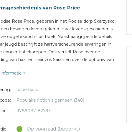
nsgeschiedenis van Rose Price
odse Rose Price, geboren in het Poolse dorp Skarzysko,
 een bewogen leven gekend. Haar levensgeschiedenis
 ze opgetekend in dit boek. Naast aangrijpende details
aar jeugd beschrijft ze hartverscheurende ervaringen in
e concentratiekampen. Ook vertelt Rose over de
jding van haar en haar zus Sarah en over de opbouw van
ieuw leven in Amerika. Dit is het waargebeurde verhaal
informatie
en holocaustoverlevende die in het concentratiekamp
nd nam van haar geloof, maar na veel omzwervingen in
ering:
paperback
 ging geloven en in Duitsland pleitte voor vergeving en
ening. Een aangrijpend en aansprekend
code:
Populaire fiction algemeen (340)
sverhaal.Doelgroep: Vrouwen Het aangrijpende
lnr:
9789087182793
sverhaal van de Joodse Rose Price
Op voorraad (beperkt)
ijd: