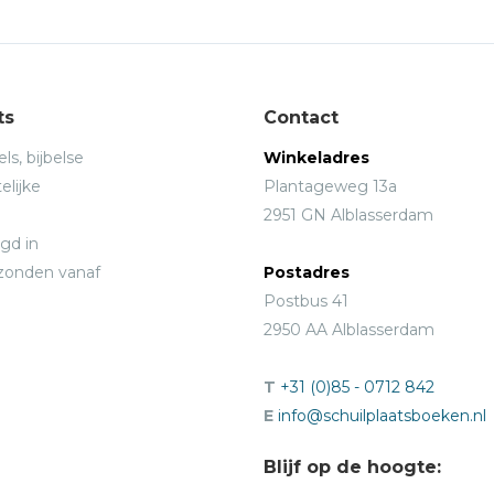
ts
Contact
ls, bijbelse
Winkeladres
elijke
Plantageweg 13a
2951 GN Alblasserdam
gd in
rzonden vanaf
Postadres
Postbus 41
2950 AA Alblasserdam
T
+31 (0)85 - 0712 842
E
info@schuilplaatsboeken.nl
Blijf op de hoogte: