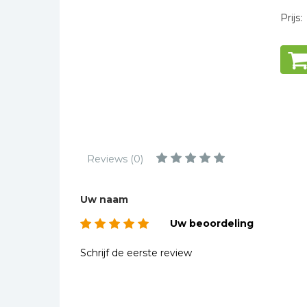
Kinderbijbels
Prijs:
Muziekboeken
Bladmuziek
Management &
Leiderschap
Politiek
Regio | Alblasserwaard
Romans
Reviews (0)
Toeristische kaarten en
gidsen
Uw naam
Taalstudie
Uw beoordeling
Wenskaarten
Schrijf de eerste review