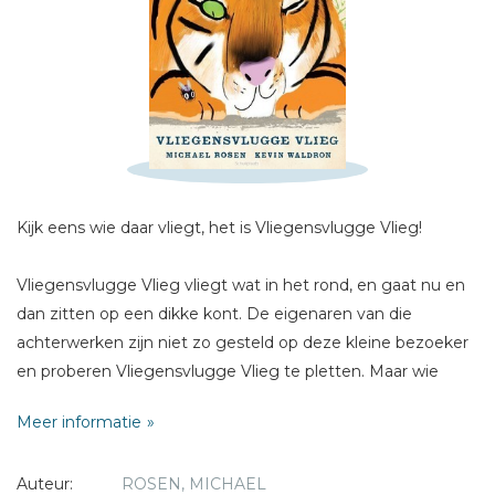
Schrijf hieronder je review!
Sterren
Naam *
E-mail *
Titel *
Kijk eens wie daar vliegt, het is Vliegensvlugge Vlieg!
Bericht *
Vliegensvlugge Vlieg vliegt wat in het rond, en gaat nu en
dan zitten op een dikke kont. De eigenaren van die
achterwerken zijn niet zo gesteld op deze kleine bezoeker
en proberen Vliegensvlugge Vlieg te pletten. Maar wie
vliegt daar alweer vliegensvlug omhoog?
Meer informatie
* = verplicht
Vliegensvlugge Vlieg is een instantklassieker van oude rot
Auteur:
ROSEN, MICHAEL
Michael Rosen en nieuwkomer Kevin Waldron: een