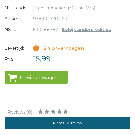
verrassend, kleurig prentenboek. Vrolijke beelden laten zien
NUR code:
Prentenboeken (<6 jaar) (273)
hoe de kleinste iedereen te slim af is. Koos Meinderts
Artikelnr:
9789047702740
maakte de ritmische Nederlandse tekst, zoals alleen hij dat
kan.
NSTC:
500288787
Bekijk andere edities
2 a 3 werkdagen
Levertijd:
15,99
Prijs:
In winkelwagen
Reviews (0)
Plaats uw review