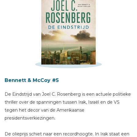
Bennett & McCoy #5
Schrijf hieronder je review!
De Eindstrijd van Joel C. Rosenberg is een actuele politieke
Sterren
thriller over de spanningen tussen Irak, Israël en de VS
Naam *
tegen het decor van de Amerikaanse
E-mail *
presidentsverkiezingen.
Titel *
De olieprijs schiet naar een recordhoogte. In Irak staat een
Bericht *