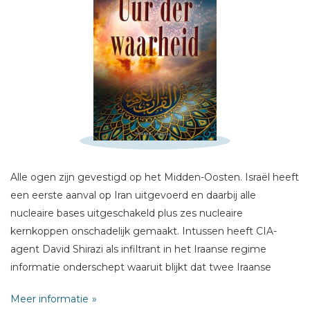
Schrijf hieronder je review!
Alle ogen zijn gevestigd op het Midden-Oosten. Israël heeft
Sterren
een eerste aanval op Iran uitgevoerd en daarbij alle
nucleaire bases uitgeschakeld plus zes nucleaire
Naam *
kernkoppen onschadelijk gemaakt. Intussen heeft CIA-
E-mail *
agent David Shirazi als infiltrant in het Iraanse regime
Titel *
informatie onderschept waaruit blijkt dat twee Iraanse
Bericht *
kernkoppen onbeschadigd zijn gebleven en zijn
Meer informatie
veiliggesteld op een geheime locatie. Terwijl het gevaar op