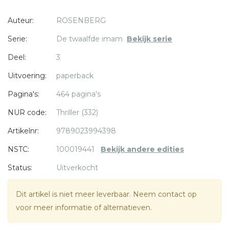
raketinslagen toeneemt, moeten David en zijn team in een
Auteur:
ROSENBERG
race tegen de klok de kernkoppen zien te lokaliseren.
Serie:
De twaalfde imam
Bekijk serie
Derde deel in Rosenbergs serie politieke thrillers.
Deel:
3
Eerder verschenen in deze serie: De twaalfde Imam en
* = verplicht
Operatie Teheran.
Uitvoering:
paperback
Pagina's:
464 pagina's
NUR code:
Thriller (332)
Artikelnr:
9789023994398
NSTC:
100019441
Bekijk andere edities
Status:
Uitverkocht
Dit artikel is niet meer leverbaar. Neem contact op
voor meer informatie of alternatieven.