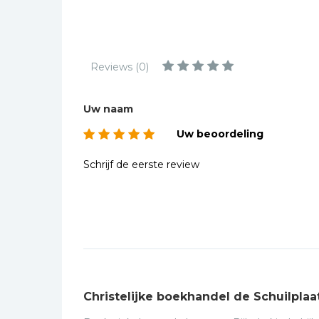
Kinderbijbels
Muziekboeken
Bladmuziek
Reviews (0)
Management &
Leiderschap
Uw naam
Politiek
Uw beoordeling
Regio | Alblasserwaard
Romans
Schrijf de eerste review
Toeristische kaarten en
gidsen
Taalstudie
Wenskaarten
Christelijke boekhandel de Schuilplaa