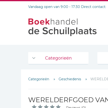
Vandaag open van 9:00 - 17:30 Direct contact:
Categorieën
Agenda's en kalenders
Categorieën
Geschiedenis
WERELDE
De Bijbel
Bijbelse Dagboeken 2026
Schrijf hieronder je review!
Bijbelse dagboeken
WERELDERFGOED VA
Sterren
Bijbelstudie groepen
Reviews (0)