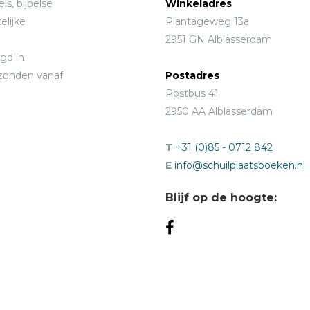
ls, bijbelse
Winkeladres
elijke
Plantageweg 13a
2951 GN Alblasserdam
gd in
rzonden vanaf
Postadres
Postbus 41
2950 AA Alblasserdam
T
+31 (0)85 - 0712 842
E
info@schuilplaatsboeken.nl
Blijf op de hoogte: