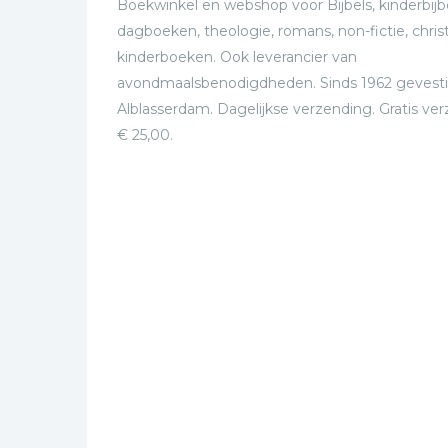
Boekwinkel en webshop voor Bijbels, kinderbijbe
dagboeken, theologie, romans, non-fictie, christ
kinderboeken. Ook leverancier van
avondmaalsbenodigdheden. Sinds 1962 gevesti
Alblasserdam. Dagelijkse verzending. Gratis ve
€ 25,00.