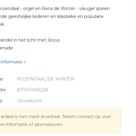
Rozendaal
- orgel en Rens de Winter - vleugel spelen
de geestelijke liederen en klassieke en populaire
ek.
 wandel in het licht met Jezus
renade
na
informatie
gelimprovisatie Wat God doet dat is welgedaan
et uit 'De Parelvissers'
r:
ROZENDAAL/DE WINTER
 tribute
eme from Mahogany (pianosolo)
lnr:
8716114163228
storale (opus 26)
s:
Uitverkocht
dets March
he day you sang this song
 artikel is niet meer leverbaar. Neem contact op voor
occata in d-minor (orgelsolo)
r informatie of alternatieven.
häfe können sicher weiden
onquest of paradise