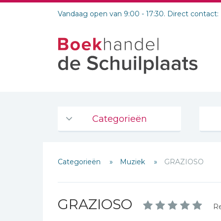
Vandaag open van 9:00 - 17:30. Direct contact:
Categorieën
Agenda's en kalenders
Categorieën
Muziek
GRAZIOSO
De Bijbel
Bijbelse Dagboeken 2026
Bijbelse dagboeken
GRAZIOSO
Schrijf hieronder je review!
Re
Bijbelstudie groepen