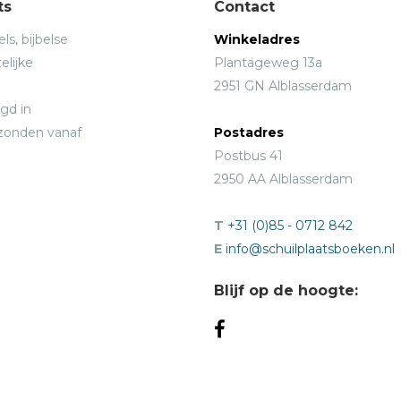
ts
Contact
ls, bijbelse
Winkeladres
elijke
Plantageweg 13a
2951 GN Alblasserdam
gd in
rzonden vanaf
Postadres
Postbus 41
2950 AA Alblasserdam
T
+31 (0)85 - 0712 842
E
info@schuilplaatsboeken.nl
Blijf op de hoogte: