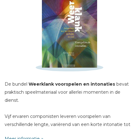
Schrijf hieronder je review!
Sterren
Naam *
De bundel
Weerklank voorspelen en intonaties
bevat
E-mail *
praktisch speelmateriaal voor allerlei momenten in de
Titel *
dienst.
Bericht *
Vijf ervaren componisten leveren voorspelen van
verschillende lengte, variërend van een korte intonatie tot
een collectevoorspel.
Meer informatie