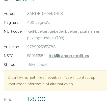
Aan deze bundel werken mee: Gijsbert Kok, Jaap de Wit,
Auteur:
SANDERMAN, DICK
Lennart Morée, Rien Donkersloot en Dick Sanderman.
* = verplicht
Pagina's:
400 pagina's
NUR code:
Kerkboeken/gebedenboeken, psalmen en
gezangbundels (709)
Artikelnr:
9789023955788
NSTC:
500153584
Bekijk andere edities
Status:
Uitverkocht
Dit artikel is niet meer leverbaar. Neem contact op
voor meer informatie of alternatieven.
125,00
Prijs: