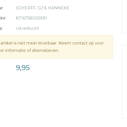
r:
SCHERFF, GJ & HANNEKE
lnr:
8716758005991
s:
Uitverkocht
 artikel is niet meer leverbaar. Neem contact op voor
r informatie of alternatieven.
9,95