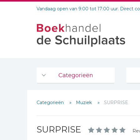
Vandaag open van 9:00 tot 17:00 uur. Direct c
Categorieën
Agenda's en kalenders
Categorieën
Muziek
SURPRISE
De Bijbel
Bijbelse Dagboeken 2026
Schrijf hieronder je review!
Bijbelse dagboeken
SURPRISE
Sterren
Rev
Bijbelstudie groepen