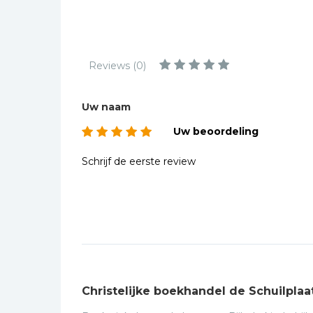
Kinderbijbels
Muziekboeken
Bladmuziek
Reviews (0)
Management &
Leiderschap
Uw naam
Politiek
Uw beoordeling
Regio | Alblasserwaard
Romans
Schrijf de eerste review
Toeristische kaarten en
gidsen
Taalstudie
Wenskaarten
Christelijke boekhandel de Schuilplaa