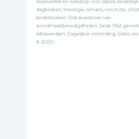
Boekwinkel en webshop voor Bijbels, kinderbijbe
dagboeken, theologie, romans, non-fictie, christ
kinderboeken. Ook leverancier van
avondmaalsbenodigdheden. Sinds 1962 gevesti
Alblasserdam. Dagelijkse verzending. Gratis ve
€ 25,00.