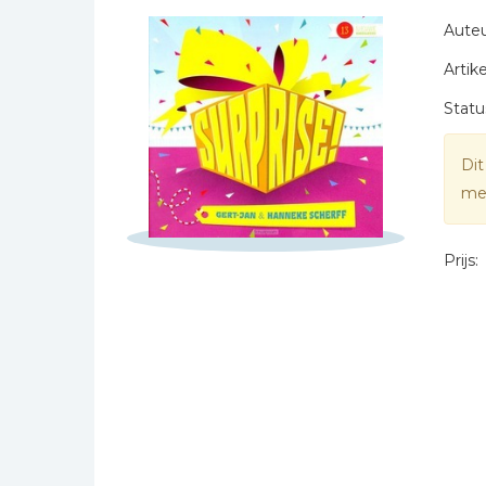
Naam *
Bibles Foreign
Auteu
E-mail *
Languages
Artike
Titel *
Bijbelstudie
Bericht *
Geloof, duurzaamheid
Statu
en mileu
Benodigdheden voor
Dit
kerken
mee
Christelijke spellen
Christelijke stripboeken
Prijs:
* = verplicht
Eten en koken
Evangelisatiemateriaal
Geschiedenis
Israël / Jodendom
Kinder- en jeugdboeken
Engelse kinderboeken