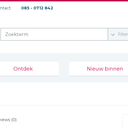
ontact:
085 - 0712 842
Filte
Ontdek
Nieuw binnen
iews (0)