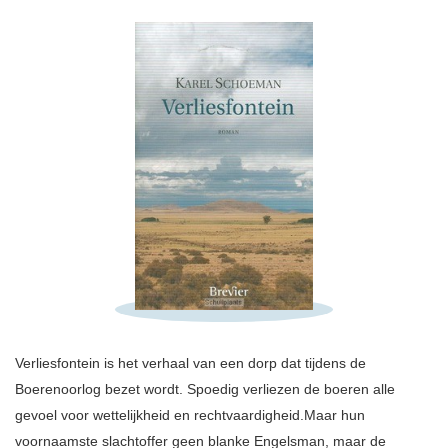
Schrijf hieronder je review!
Sterren
Verliesfontein is het verhaal van een dorp dat tijdens de
Naam *
Boerenoorlog bezet wordt. Spoedig verliezen de boeren alle
E-mail *
gevoel voor wettelijkheid en rechtvaardigheid.Maar hun
voornaamste slachtoffer geen blanke Engelsman, maar de
Titel *