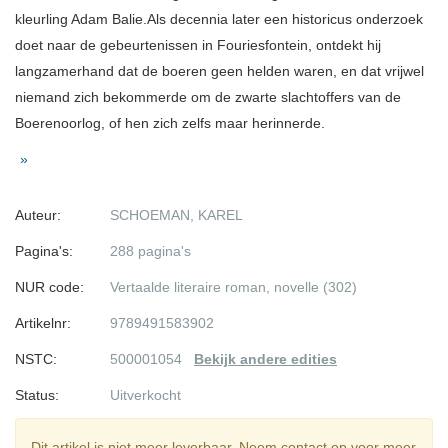
kleurling Adam Balie.Als decennia later een historicus onderzoek
Bericht *
doet naar de gebeurtenissen in Fouriesfontein, ontdekt hij
langzamerhand dat de boeren geen helden waren, en dat vrijwel
niemand zich bekommerde om de zwarte slachtoffers van de
Boerenoorlog, of hen zich zelfs maar herinnerde.
* = verplicht
Auteur:
SCHOEMAN, KAREL
Pagina's:
288 pagina's
NUR code:
Vertaalde literaire roman, novelle (302)
Artikelnr:
9789491583902
NSTC:
500001054
Bekijk andere edities
Status:
Uitverkocht
Dit artikel is niet meer leverbaar. Neem contact op voor meer