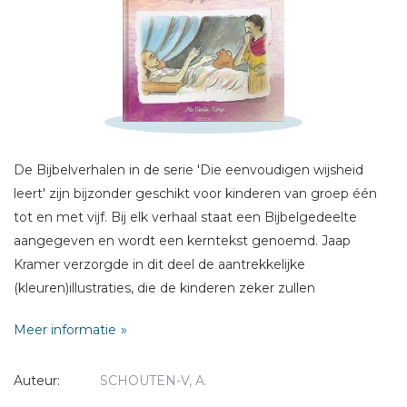
Schrijf hieronder je review!
Sterren
Naam *
De Bijbelverhalen in de serie 'Die eenvoudigen wijsheid
E-mail *
leert' zijn bijzonder geschikt voor kinderen van groep één
Titel *
tot en met vijf. Bij elk verhaal staat een Bijbelgedeelte
Bericht *
aangegeven en wordt een kerntekst genoemd. Jaap
Kramer verzorgde in dit deel de aantrekkelijke
(kleuren)illustraties, die de kinderen zeker zullen
aanspreken. De illustraties kunnen samen met de kerntekst
Meer informatie
helpen om met de kinderen over het verhaal na te praten.
De auteur, Ada Schouten-Verrips , heeft veel verhalen en
* = verplicht
Auteur:
SCHOUTEN-V, A.
kinderboeken geschreven. Zij werkte jarenlang in de
gehandicaptenzorg. Bij het schrijven van deze serie werd