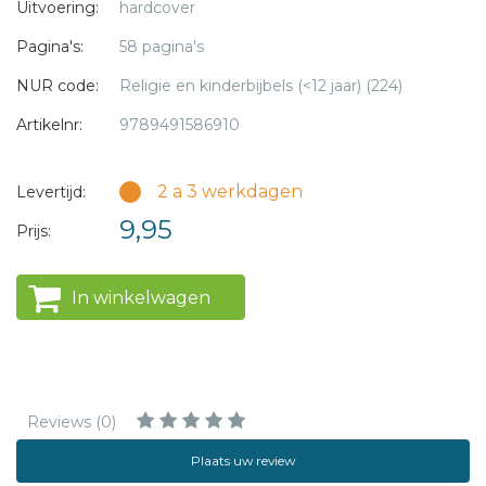
Uitvoering:
hardcover
ze bijgestaan door een deskundige redactie, die ervaring
Pagina's:
58 pagina's
heeft in het (speciaal) onderwijs. Dit deel gaat over de
wonderen die de Heere Jezus deed.
NUR code:
Religie en kinderbijbels (<12 jaar) (224)
Artikelnr:
9789491586910
2 a 3 werkdagen
Levertijd:
9,95
Prijs:
In winkelwagen
Reviews (0)
Plaats uw review